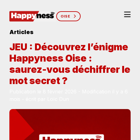
OISE
Articles
JEU : Découvrez l’énigme
Happyness Oise :
saurez-vous déchiffrer le
mot secret ?
Publication le 8 février 2026 - Modification il y a 6
mois - écrit par Loïc Dun